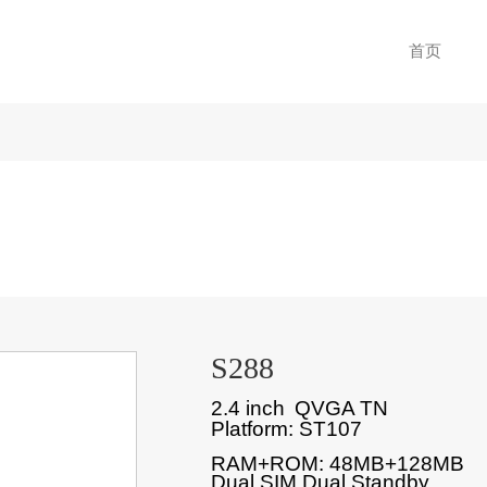
首页
S288
2.4 inch
QVGA TN
Platform:
ST107
RAM+ROM: 48MB+128MB
Dual SIM Dual Standby