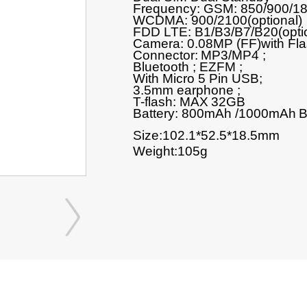
Frequency:
GSM
: 850/900/1
WCDMA: 900/2100
(optional)
FDD LTE: B1/B3/B7/B20(opti
Camera:
0.08
MP (FF)with Fla
Connector:
MP3/MP4 ;
Bluetooth ; EZFM ;
With Micro 5 Pin USB
;
3.5mm earphone
;
T-flash: MAX
32GB
B
attery
: 800
m
A
h
/1000mAh
B
Size:102.1*52.5*18.5mm
Weight:105g