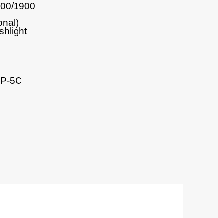
800/1900
onal)
shlight
P-5C